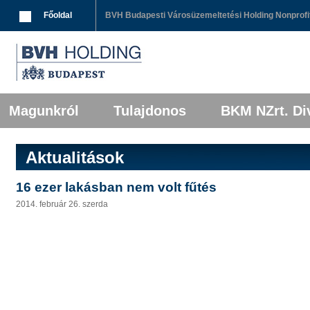
Breadcrumbs
Főoldal
BVH Budapesti Városüzemeltetési Holding Nonprofit
Főmenü
Tovább az elsődleges tartalomra
Tovább a másodlagos tartalomra
Magunkról
Tulajdonos
BKM NZrt. Div
Aktualitások
16 ezer lakásban nem volt fűtés
2014. február 26. szerda