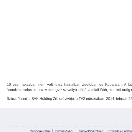
16 ezer lakásban nem volt fűtés hajnalban Zuglóban és Kőbányán. A fűtés
áramkimaradás okozta. A melegvíz szivattyú leállása miatt több, mint két óráig
Szűcs Panni, a BVK Holding Zrt. szóvivője, a TV2 műsorában, 2014. február 
Cégbemutatás
Igazgatóság
Felügyelőbizottság
Közérdekű adato