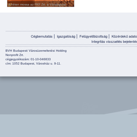
A héten mossa az FKF Zrt. a Váralagutat
A héten mossa az FKF Zrt. a Váralagutat
Cégbemutatás
Igazgatóság
Felügyelőbizottság
Közérdekű adato
Integritás visszaélés bejelenté
BVH Budapesti Városüzemeltetési Holding
Nonprofit Zrt.
cégjegyzékszám: 01-10-046833
cím: 1052 Budapest, Városház u. 9-11.