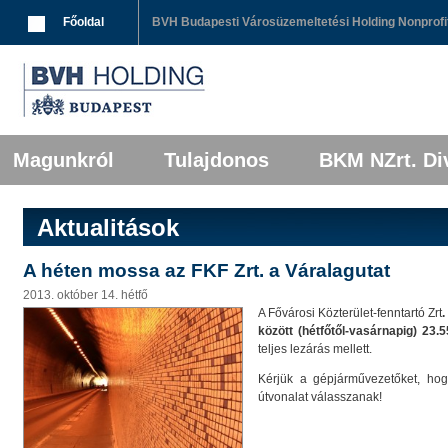
Breadcrumbs
Főoldal
BVH Budapesti Városüzemeltetési Holding Nonprofit
Főmenü
Tovább az elsődleges tartalomra
Tovább a másodlagos tartalomra
Magunkról
Tulajdonos
BKM NZrt. Div
Aktualitások
A héten mossa az FKF Zrt. a Váralagutat
2013. október 14. hétfő
A Fővárosi Közterület-fenntartó Zrt
.
között (hétfőtől-vasárnapig) 23.5
teljes lezárás mellett.
Kérjük a gépjárművezetőket, hog
útvonalat válasszanak!