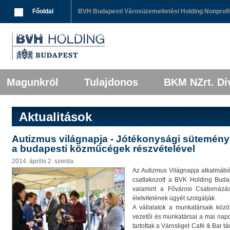
Breadcrumbs
Főoldal
BVH Budapesti Városüzemeltetési Holding Nonprofit
a budapesti közműcégek részvételével
Főmenü
Tovább az elsődleges tartalomra
Tovább a másodlagos tartalomra
Magunkról
Tulajdonos
BKM NZrt. Div
Aktualitások
Autizmus világnapja - Jótékonysági sütemén
a budapesti közműcégek részvételével
2014. április 2. szerda
Az Autizmus Világnapja alkalmábó
csatlakozott a BVK Holding Budape
valamint a Fővárosi Csatornázá
életvitelének ügyét szolgálják.
A vállalatok a munkatársaik közöt
vezetői és munkatársai a mai nap
tartottak a Városliget Café & Bar tá