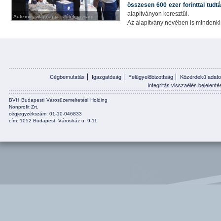
összesen 600 ezer forinttal tudt
alapítványon keresztül.
Autizmus világnapja - Jótékonysági
Autizmus világnapja - Jótékonysági
Az alapítvány nevében is mindenk
süteményvásár a budapesti közműcégek
süteményvásár a budapesti közműcégek
részvételével
részvételével
Cégbemutatás
Igazgatóság
Felügyelőbizottság
Közérdekű adato
Integritás visszaélés bejelenté
BVH Budapesti Városüzemeltetési Holding
Nonprofit Zrt.
cégjegyzékszám: 01-10-046833
cím: 1052 Budapest, Városház u. 9-11.