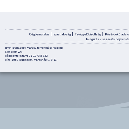
Cégbemutatás
Igazgatóság
Felügyelőbizottság
Közérdekű adato
Integritás visszaélés bejelenté
BVH Budapesti Városüzemeltetési Holding
Nonprofit Zrt.
cégjegyzékszám: 01-10-046833
cím: 1052 Budapest, Városház u. 9-11.