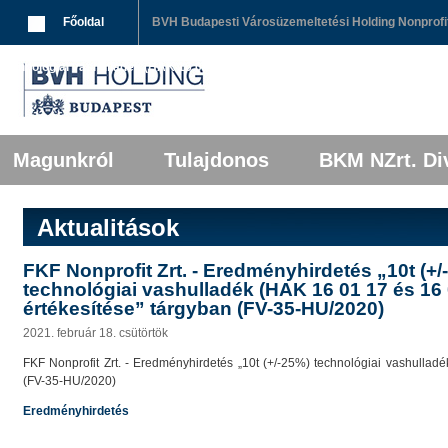
Breadcrumbs
Főoldal
BVH Budapesti Városüzemeltetési Holding Nonprofit
technológiai vashulladék (HAK 16 01 17 és 16 01 18) értékesítése” tárgyban (
Főmenü
Tovább az elsődleges tartalomra
Tovább a másodlagos tartalomra
Magunkról
Tulajdonos
BKM NZrt. Div
Aktualitások
FKF Nonprofit Zrt. - Eredményhirdetés „10t (+/
technológiai vashulladék (HAK 16 01 17 és 16 
értékesítése” tárgyban (FV-35-HU/2020)
2021. február 18. csütörtök
FKF Nonprofit Zrt. - Eredményhirdetés „10t (+/-25%) technológiai vashullad
(FV-35-HU/2020)
Eredményhirdetés