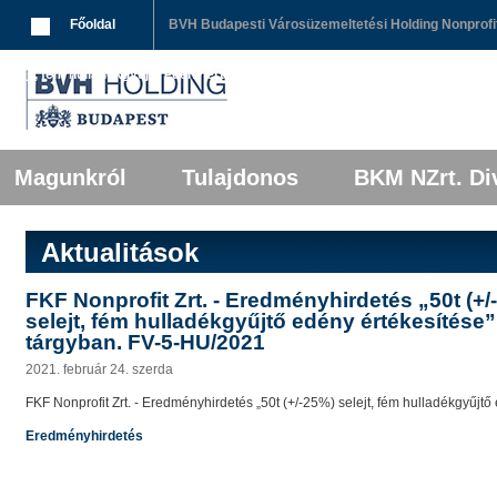
Breadcrumbs
Főoldal
BVH Budapesti Városüzemeltetési Holding Nonprofit
selejt, fém hulladékgyűjtő edény értékesítése” tárgyban. FV-5-HU/2021
Főmenü
Tovább az elsődleges tartalomra
Tovább a másodlagos tartalomra
Magunkról
Tulajdonos
BKM NZrt. Div
Aktualitások
FKF Nonprofit Zrt. - Eredményhirdetés „50t (+/
selejt, fém hulladékgyűjtő edény értékesítése”
tárgyban. FV-5-HU/2021
2021. február 24. szerda
FKF Nonprofit Zrt. - Eredményhirdetés „50t (+/-25%) selejt, fém hulladékgyűjt
Eredményhirdetés