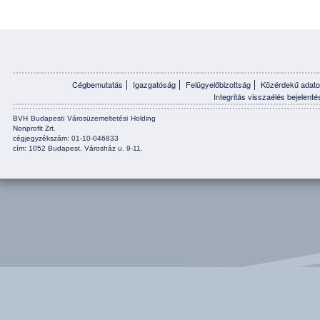
Cégbemutatás
Igazgatóság
Felügyelőbizottság
Közérdekű adato
Integritás visszaélés bejelenté
BVH Budapesti Városüzemeltetési Holding
Nonprofit Zrt.
cégjegyzékszám: 01-10-046833
cím: 1052 Budapest, Városház u. 9-11.