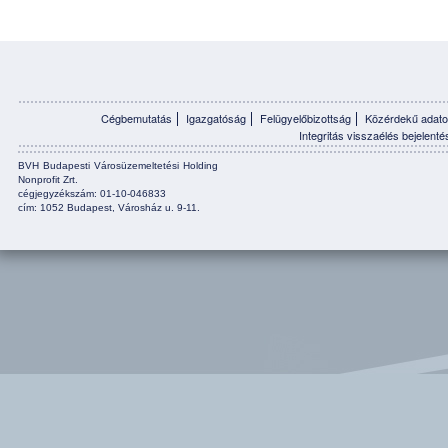
Cégbemutatás
Igazgatóság
Felügyelőbizottság
Közérdekű adato
Integritás visszaélés bejelenté
BVH Budapesti Városüzemeltetési Holding
Nonprofit Zrt.
cégjegyzékszám: 01-10-046833
cím: 1052 Budapest, Városház u. 9-11.