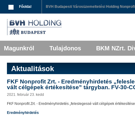
Breadcrumbs
Főoldal
BVH Budapesti Városüzemeltetési Holding Nonprofit
vált célgépek értékesítése” tárgyban. FV-30-CG/2020
Főmenü
Tovább az elsődleges tartalomra
Tovább a másodlagos tartalomra
Magunkról
Tulajdonos
BKM NZrt. Div
Aktualitások
FKF Nonprofit Zrt. - Eredményhirdetés „felesl
vált célgépek értékesítése” tárgyban. FV-30-
2021. február 23. kedd
FKF Nonprofit Zrt. - Eredményhirdetés „feleslegessé vált célgépek értékesíté
Eredményhirdetés