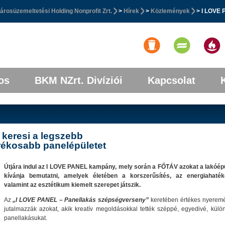
rosüzemeltetési Holding Nonprofit Zrt.
>
Hírek
>
Közlemények
> I LOVE 
etet
os
BKM NZrt. Divíziói
Kapcsolat
keresi a legszebb
arékosabb panelépületet
Útjára indul az I LOVE PANEL kampány, mely során a FŐTÁV azokat a lakóép
kívánja bemutatni, amelyek életében a korszerűsítés, az energiahaték
valamint az esztétikum kiemelt szerepet játszik.
Az
„I LOVE PANEL – Panellakás szépségverseny”
keretében értékes nyerem
jutalmazzák azokat, akik kreatív megoldásokkal tették széppé, egyedivé, külö
panellakásukat.