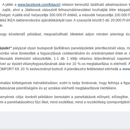
A játék a
www.facebook.com/fotavzrt
oldalon keresztül található alkalmazáson k
zajlik, ahol a Játékosok választott felhasználónevükkel hozhatják létre képgalé
séget. A játék első helyezettje 300.000 Ft értékű, a második helyezettje 100.000 F
tékű IKEA lakberendezési ajándékkártyát nyer. A szavazók között 5 db 20.000 Ft é
i.
ogy követendő példákat, megvalósítható ötleteket adjon minden jelenlegi é
épület”
pályázat olyan budapesti távfűtéses panelépületek jelentkezését várja, m
lembe véve törekedtek a fogyasztásuk csökkentésére és eredményeket értek el. 
ékosabb életmódot választották, 1-1 db 1 kWp villamos teljesítményű napelem
el az épület villanyfogyasztásának akár évi 10 %-os megtakarítása is elérhető. A
FORT Kft. 20 % kedvezményt biztosít. A jelentkezési feltételeket elérhetik a
www.
khatási költségeinek mérséklésében, ezért is tartja fontosnak, hogy felhívja a fig
atásának jelentőségére és az azokkal elérhető megtakarítások mértékére.
nyének célja: konkrét példákon bemutatni a panellakások előnyeit, elősegítve,
mi a panellakásokhoz fűzi őket, mind esztétikai, mind a rezsiköltség szempontjából