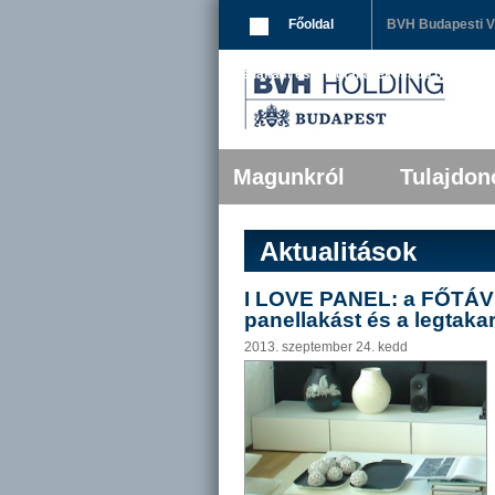
Breadcrumbs
Főoldal
BVH Budapesti Vá
panellakást és a legtakarékosabb panelépül
Főmenü
Tovább az elsődleges tartalomra
Tovább a másodlagos tartalomra
Magunkról
Tulajdon
Aktualitások
I LOVE PANEL: a FŐTÁV 
panellakást és a legtak
2013. szeptember 24. kedd