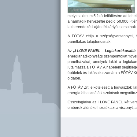
I LOVE PANEL: a FŐTÁV keresi a legszebb
I LOVE PANEL: a FŐTÁV keresi a legszebb
panellakást és a legtakarékosabb panelépületet
panellakást és a legtakarékosabb
mely maximum 5 fotó feltöltésére ad lehető
panelépületet
a harmadik helyezettje pedig 50.000 Ft ér
lakberendezési ajándékkártyát sorsolnak k
A FŐTÁV célja a szépségversennyel, h
panellakás tulajdonosnak.
Az
„I LOVE PANEL – Legtakarékosabb 
energiahatékonysági szempontokat figye
panelházakat, amelyek lakói a legtakar
jutalmazza a FŐTÁV. A napelem segítségév
épületek és lakásaik számára a FŐTÁV-KOM
oldalon.
A FŐTÁV Zrt. elkötelezett a fogyasztók la
energiafelhasználási szokások megváltozt
Összefoglalva az I LOVE PANEL két verse
emberek átértékelhessék azt a viszonyt, a