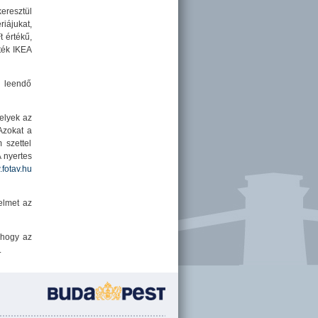
eresztül
riájukat,
t értékű,
rték IKEA
s leendő
elyek az
Azokat a
 szettel
 nyertes
fotav.hu
yelmet az
 hogy az
.