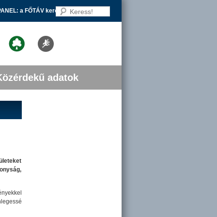
Keress!
PANEL: a FŐTÁV keresi a legszebb
Közérdekű adatok
ületeket
onyság,
ényekkel
nlegessé