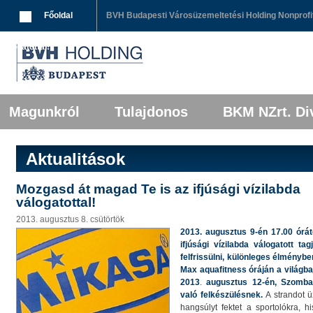
Breadcrumbs
Főoldal
BVH Budapesti Városüzemeltetési Holding Nonprofit
válogatottal!
Főmenü
Tovább az elsődleges tartalomra
Tovább a másodlagos tartalomra
Magunkról
Tulajdonos
BKM NZrt. Div
Aktualitások
Mozgasd át magad Te is az ifjúsági vízilabda
válogatottal!
2013. augusztus 8. csütörtök
2013. augusztus 9-én 17.00 órátó
ifjúsági vízilabda válogatott t
felfrissülni, különleges élményb
Max aquafitness óráján a világba
2013
.
augusztus 12-én, Szombat
való felkészülésnek.
A strandot 
hangsúlyt fektet a sportolókra, h