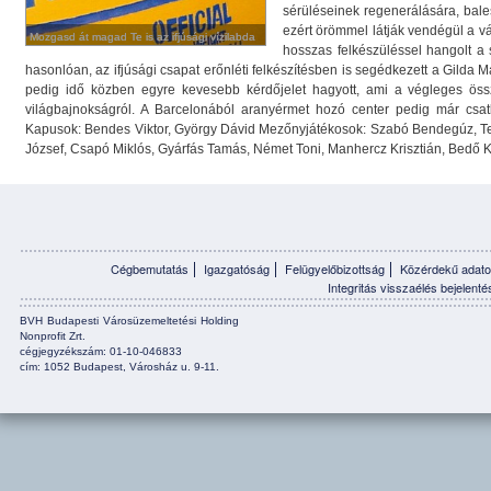
sérüléseinek regenerálására, bale
ezért örömmel látják vendégül a vá
Mozgasd át magad Te is az ifjúsági vízilabda
Mozgasd át magad Te is az ifjúsági vízilabda
hosszas felkészüléssel hangolt a s
válogatottal!
válogatottal!
hasonlóan, az ifjúsági csapat erőnléti felkészítésben is segédkezett a Gilda 
pedig idő közben egyre kevesebb kérdőjelet hagyott, ami a végleges összeál
világbajnokságról. A Barcelonából aranyérmet hozó center pedig már csatl
Kapusok: Bendes Viktor, György Dávid Mezőnyjátékosok: Szabó Bendegúz, Tel
József, Csapó Miklós, Gyárfás Tamás, Német Toni, Manhercz Krisztián, Bedő Kri
Cégbemutatás
Igazgatóság
Felügyelőbizottság
Közérdekű adato
Integritás visszaélés bejelenté
BVH Budapesti Városüzemeltetési Holding
Nonprofit Zrt.
cégjegyzékszám: 01-10-046833
cím: 1052 Budapest, Városház u. 9-11.