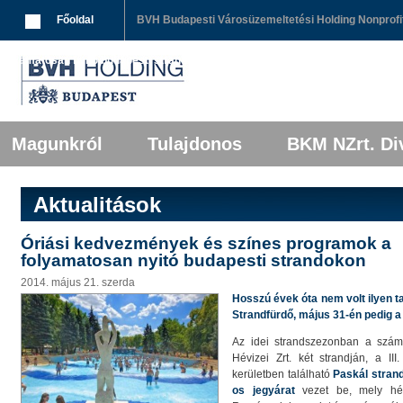
Breadcrumbs
Főoldal
BVH Budapesti Városüzemeltetési Holding Nonprofit
folyamatosan nyitó budapesti strandokon
Főmenü
Tovább az elsődleges tartalomra
Tovább a másodlagos tartalomra
Magunkról
Tulajdonos
BKM NZrt. Div
Aktualitások
Óriási kedvezmények és színes programok a
folyamatosan nyitó budapesti strandokon
2014. május 21. szerda
Hosszú évek óta nem volt ilyen t
Strandfürdő, május 31-én pedig a 
Az idei strandszezonban a szám
Hévizei Zrt. két strandján, a III
kerületben található
Paskál stran
os jegyárat
vezet be, mely hét