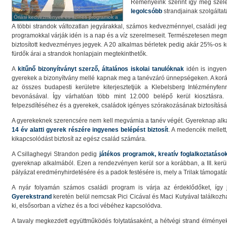
Reményeink szerint így még széle
legolcsóbb
strandjainak szolgáltatá
Óriási kedvezmények és színes programok a
Óriási kedvezmények és színes programok a
folyamatosan nyitó budapesti strandokon
folyamatosan nyitó budapesti strandokon
A többi strandok változatlan jegyárakkal, számos kedvezménnyel, családi jeg
programokkal várják idén is a nap és a víz szerelmeseit. Természetesen megm
biztosított kedvezményes jegyek. A 20 alkalmas bérletek pedig akár 25%-os 
fürdők árai a strandok honlapjain megtekinthetők.
A
kitűnő bizonyítványt szerző, általános iskolai tanulóknak
idén is ingyen
gyerekek a bizonyítvány mellé kapnak meg a tanévzáró ünnepségeken. A korá
az összes budapesti kerületre kiterjesztetjük a Klebelsberg Intézményfen
bevonásával. Így várhatóan több mint 12.000 belépő kerül kiosztásra
felpezsdítéséhez és a gyerekek, családok igényes szórakozásának biztosítás
A gyerekeknek szerencsére nem kell megvárnia a tanév végét. Gyereknap al
14 év alatti gyerek részére ingyenes belépést biztosít
. A medencék mellett,
kikapcsolódást biztosít az egész család számára.
A Csillaghegyi Strandon pedig
játékos programok, kreatív foglalkoztatáso
gyereknap alkalmából. Ezen a rendezvényen kerül sor a korábban, a III. kerül
pályázat eredményhirdetésére és a padok festésére is, mely a Trilak támogatá
A nyár folyamán számos családi program is várja az érdeklődőket, így
Gyerekstrand
keretén belül nemcsak Pici Cicával és Maci Kutyával találkoz
ki, elsősorban a vízhez és a foci vébéhez kapcsolódva.
A tavaly megkezdett együttműködés folytatásaként, a hétvégi strand élménye