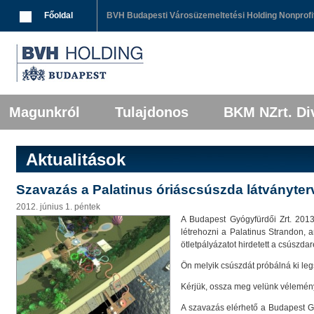
Breadcrumbs
Főoldal
BVH Budapesti Városüzemeltetési Holding Nonprofit
Főmenü
Tovább az elsődleges tartalomra
Tovább a másodlagos tartalomra
Magunkról
Tulajdonos
BKM NZrt. Div
Aktualitások
Szavazás a Palatinus óriáscsúszda látványter
2012. június 1. péntek
A Budapest Gyógyfürdői Zrt. 201
létrehozni a Palatinus Strandon,
ötletpályázatot hirdetett a csúszd
Ön melyik csúszdát próbálná ki l
Kérjük, ossza meg velünk vélemén
A szavazás elérhető a Budapest Gyó