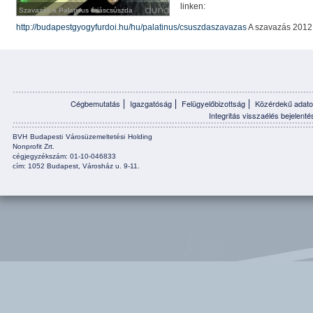
linken:
Szavazás a Palatinus óriáscsúszda
Szavazás a Palatinus óriáscsúszda
látványtervére
látványtervére
http://budapestgyogyfurdoi.hu/hu/palatinus/csuszdaszavazas
A szavazás 2012. 
Cégbemutatás
Igazgatóság
Felügyelőbizottság
Közérdekű adato
Integritás visszaélés bejelenté
BVH Budapesti Városüzemeltetési Holding
Nonprofit Zrt.
cégjegyzékszám: 01-10-046833
cím: 1052 Budapest, Városház u. 9-11.