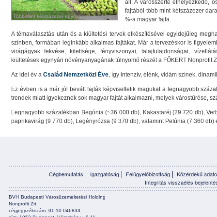
áll. A városszerte elhelyezkedő,
fajtából több mint kétszázezer dar
Több mint kétszázezer egynyári növényt ültet a
Több mint kétszázezer egynyári növényt ültet a
%-a magyar fajta.
FŐKERT a budapesti parkokba
FŐKERT a budapesti parkokba
A témaválasztás után és a kiültetési tervek elkészítésével egyidejűleg megh
színben, formában leginkább alkalmas fajtákat. Már a tervezéskor is figyel
virágágyak fekvése, kitettsége, fényviszonyai, talajtulajdonságai, vízell
kiültetések egynyári növényanyagának túlnyomó részét a FŐKERT Nonprofit Zrt. 
Az idei év a
Család Nemzetközi Éve
, így intenzív, élénk, vidám színek, dinami
Ez évben is a már jól bevált fajták képviseltetik magukat a legnagyobb száza
trendek miatt igyekeznek sok magyar fajtát alkalmazni, melyek várostűrése, s
Legnagyobb százalékban Begónia (~36 000 db), Kakastaréj (29 720 db), Verb
paprikavirág (9 770 db), Legényrózsa (9 370 db), valamint Petúnia (7 360 db) és
Cégbemutatás
Igazgatóság
Felügyelőbizottság
Közérdekű adato
Integritás visszaélés bejelenté
BVH Budapesti Városüzemeltetési Holding
Nonprofit Zrt.
cégjegyzékszám: 01-10-046833