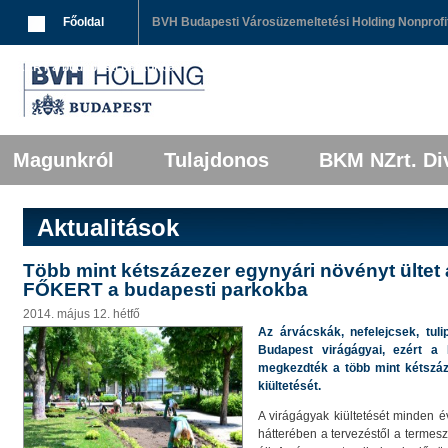
Breadcrumbs
Főoldal
BVH Budapesti Városüzemeltetési Holding Nonprofit
FŐKERT a budapesti parkokba
Főmenü
Tovább az elsődleges tartalomra
Tovább a másodlagos tartalomra
Magunkról
Tulajdonos
BKM NZrt. Div
Aktualitások
Több mint kétszázezer egynyári növényt ültet 
FŐKERT a budapesti parkokba
2014. május 12. hétfő
Az árvácskák, nefelejcsek, tu
Budapest virágágyai, ezért a
megkezdték a több mint kétszáz
kiültetését.
A virágágyak kiültetését minden 
hátterében a tervezéstől a termesz