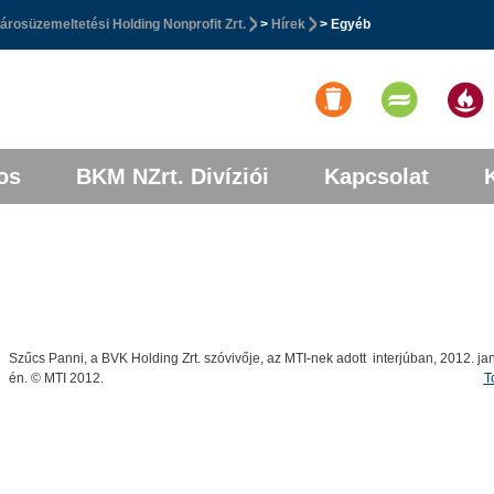
rosüzemeltetési Holding Nonprofit Zrt.
>
Hírek
> Egyéb
os
BKM NZrt. Divíziói
Kapcsolat
Szűcs Panni, a BVK Holding Zrt. szóvivője, az MTI-nek adott interjúban, 2012. ja
én. © MTI 2012.
T