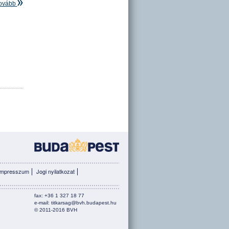
ovább
Impresszum
Jogi nyilatkozat
fax: +36 1 327 18 77
e-mail:
titkarsag@bvh.
budapest.hu
© 2011-2016 BVH