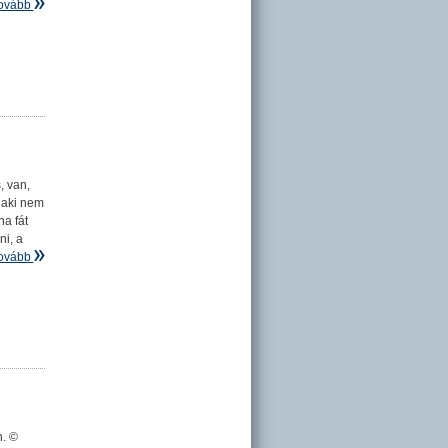
ovább
, van,
 aki nem
a fát
ni, a
ovább
n. ©