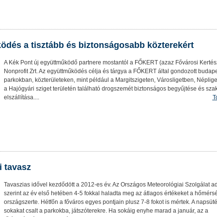
ködés a tisztább és biztonságosabb közterekért
A Kék Pont új együttműködő partnere mostantól a FŐKERT (azaz Fővárosi Kertész
Nonprofit Zrt. Az együttműködés célja és tárgya a FŐKERT által gondozott budape
parkokban, közterületeken, mint például a Margitszigeten, Városligetben, Néplig
a Hajógyári sziget területén található drogszemét biztonságos begyűjtése és sza
elszállítása....
T
i tavasz
Tavaszias idővel kezdődött a 2012-es év. Az Országos Meteorológiai Szolgálat ad
szerint az év első hetében 4-5 fokkal haladta meg az átlagos értékeket a hőmérsé
országszerte. Hétfőn a főváros egyes pontjain plusz 7-8 fokot is mértek. A napsüt
sokakat csalt a parkokba, játszóterekre. Ha sokáig enyhe marad a január, az a