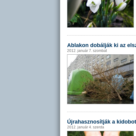
Ablakon dobálják ki az els
2012. január 7. szombat
Újrahasznosítják a kidobo
2012. január 4. szerda