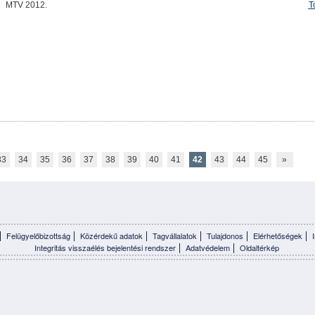
MTV 2012.
T
33
34
35
36
37
38
39
40
41
42
43
44
45
»
Felügyelőbizottság
Közérdekű adatok
Tagvállalatok
Tulajdonos
Elérhetőségek
Integritás visszaélés bejelentési rendszer
Adatvédelem
Oldaltérkép