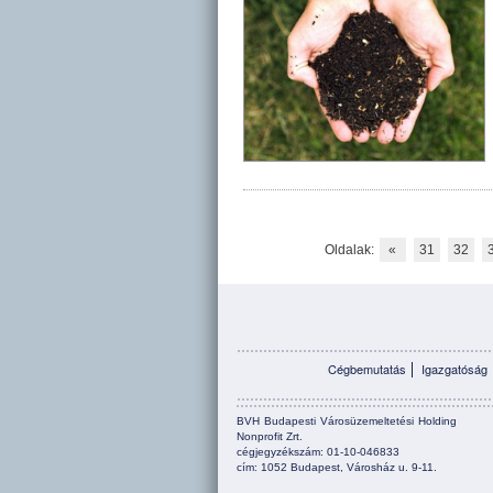
Oldalak:
«
31
32
Cégbemutatás
Igazgatóság
BVH Budapesti Városüzemeltetési Holding
Nonprofit Zrt.
cégjegyzékszám: 01-10-046833
cím: 1052 Budapest, Városház u. 9-11.