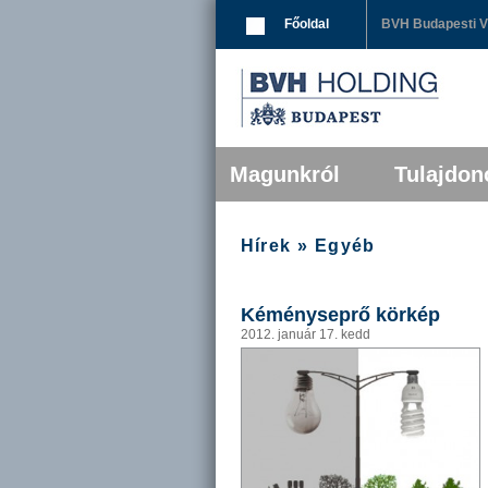
Breadcrumbs
Főoldal
BVH Budapesti Vá
Főmenü
Tovább az elsődleges tartalomra
Tovább a másodlagos tartalomra
Magunkról
Tulajdon
Hírek » Egyéb
Kéményseprő körkép
2012. január 17. kedd