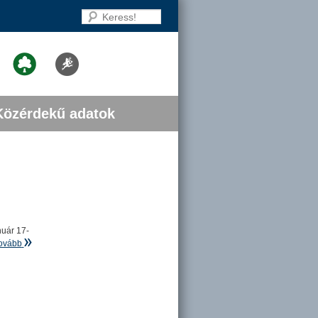
Keress!
Közérdekű adatok
nuár 17-
ovább