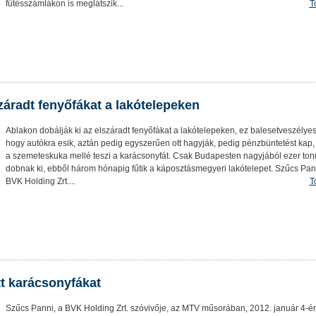
fűtésszámlákon is meglátszik...
T
záradt fenyőfákat a lakótelepeken
Ablakon dobálják ki az elszáradt fenyőfákat a lakótelepeken, ez balesetveszélyes
hogy autókra esik, aztán pedig egyszerűen ott hagyják, pedig pénzbüntetést kap,
a szemeteskuka mellé teszi a karácsonyfát. Csak Budapesten nagyjából ezer tonn
dobnak ki, ebből három hónapig fűtik a káposztásmegyeri lakótelepet. Szűcs Pan
BVK Holding Zrt....
T
tt karácsonyfákat
Szűcs Panni, a BVK Holding Zrt. szóvivője, az MTV műsorában, 2012. január 4-é