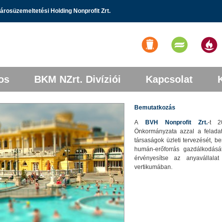
rosüzemeltetési Holding Nonprofit Zrt.
os
BKM NZrt. Divíziói
Kapcsolat
Bemutatkozás
A
BVH Nonprofit Zrt.
-t 2
Önkormányzata azzal a feladat
társaságok üzleti tervezését, be
humán-erőforrás gazdálkodását
érvényesítse az anyavállalat
vertikumában.