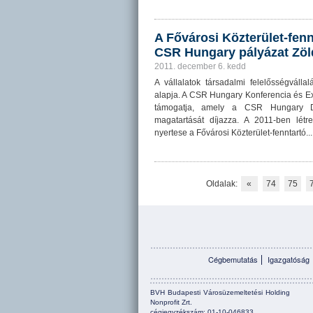
A Fővárosi Közterület-fenn
CSR Hungary pályázat Zöld
2011. december 6. kedd
A vállalatok társadalmi felelősségválla
alapja. A CSR Hungary Konferencia és E
támogatja, amely a CSR Hungary Díj
magatartását díjazza. A 2011-ben létre
nyertese a Fővárosi Közterület-fenntartó...
Oldalak:
«
74
75
Cégbemutatás
Igazgatóság
BVH Budapesti Városüzemeltetési Holding
Nonprofit Zrt.
cégjegyzékszám: 01-10-046833