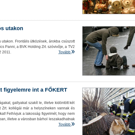
ós utakon
 utakon. Frontális ütközések, árokba csúszott
űcs Panni, a BVK Holding Zrt. szóvivője, a TV2
2 2011.
Tovább
tt figyelemre int a FŐKERT
akat, gallyakat szakít le, illetve kidöntött két
t Zrt. kollégái már a helyszíneken vannak és
akat! Felhívjuk a lakosság figyelmét, hogy nem
ban, illetve a városban bárhol leszakadhatnak
Tovább