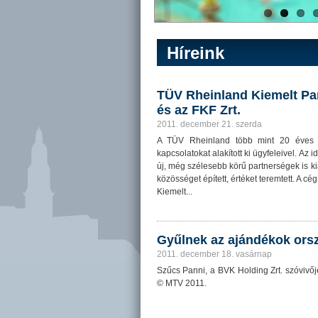
Híreink
TÜV Rheinland Kiemelt Par
és az FKF Zrt.
2011. december 21. szerda
A TÜV Rheinland több mint 20 éves m
kapcsolatokat alakított ki ügyfeleivel. Az
új, még szélesebb körű partnerségek is ki
közösséget épített, értéket teremtett. A cé
Kiemelt...
Gyűlnek az ajándékok ors
2011. december 18. vasárnap
Szűcs Panni, a BVK Holding Zrt. szóviv
© MTV 2011.