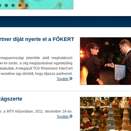
tner díját nyerte el a FŐKERT
agyarországi jelenléte alatt meghatározó
 idei év során, a cég megújulásával egyidejűleg
alakultak. A megújult TÜV Rheinland InterCert
g vezetése úgy döntött, hogy díjazza partnereit.
Tovább
zágszerte
ője, a MTV műsorában, 2011. december 18-án.
Tovább