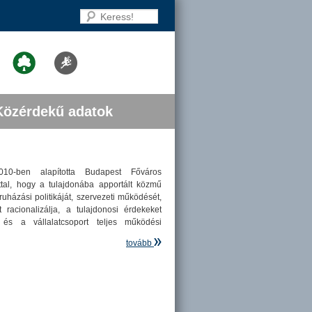
Keress!
Közérdekű adatok
010-ben alapította Budapest Főváros
tal, hogy a tulajdonába apportált közmű
ruházási politikáját, szervezeti működését,
 racionalizálja, a tulajdonosi érdekeket
 és a vállalatcsoport teljes működési
tovább