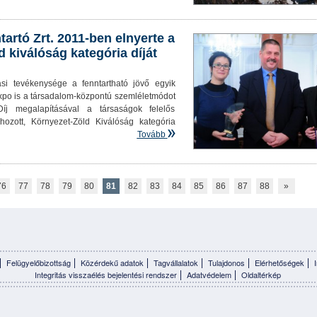
tartó Zrt. 2011-ben elnyerte a
 kiválóság kategória díját
lási tevékenysége a fenntartható jövő egyik
xpo is a társadalom-központú szemléletmódot
 megalapításával a társaságok felelős
hozott, Környezet-Zöld Kiválóság kategória
Tovább
76
77
78
79
80
81
82
83
84
85
86
87
88
»
Felügyelőbizottság
Közérdekű adatok
Tagvállalatok
Tulajdonos
Elérhetőségek
Integritás visszaélés bejelentési rendszer
Adatvédelem
Oldaltérkép