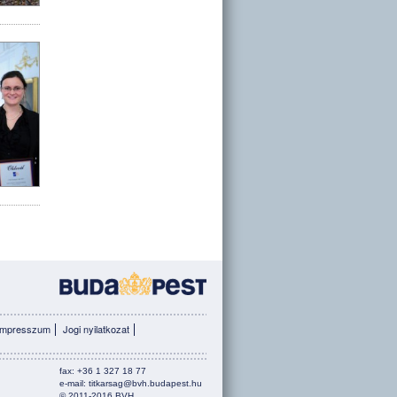
Impresszum
Jogi nyilatkozat
fax: +36 1 327 18 77
e-mail:
titkarsag@bvh.
budapest.hu
© 2011-2016 BVH