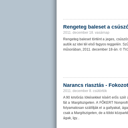
Rengeteg baleset a csúsz
2011. december 18. vasárnap
Rengeteg baleset történt a jeges, csúszós
autók az idei tél első fagyos reggelén. Sz
műsorában, 2011. december 18-án. © TV
Narancs riasztás - Fokozo
2011. december 8. csütörtök
A 90 km/órás lökésekkel kísért erős szél ág
fát a Margitszigeten. A FŐKERT Nonprofi
folyamatosan szállítják el a gallyakat, ág
csak a Margitszigeten, de a többi közpark
ágak, így...