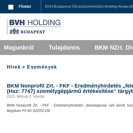
Breadcrumbs
Főoldal
BVH Budapesti Városüzemeltetési Holding Nonprofit
Főmenü
Tovább az elsődleges tartalomra
Tovább a másodlagos tartalomra
Magunkról
Tulajdonos
BKM NZrt. Div
Hírek » Események
BKM Nonprofit Zrt. - FKF - Eredményhirdetés „fel
(Hsz: 7747) személygépjármű értékesítése" tárgyb
2022. február 2. szerda
BKM Nonprofit Zrt. - FKF - Eredményhirdetés „feleslegessé vált sérült Su
tárgyban FV-40-SZ/2021/III