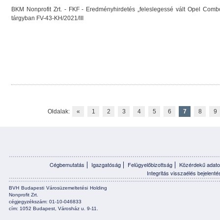
BKM Nonprofit Zrt. - FKF - Eredményhirdetés „feleslegessé vált Opel Comb
tárgyban FV-43-KH/2021/III
Oldalak:
«
1
2
3
4
5
6
7
8
9
Cégbemutatás
Igazgatóság
Felügyelőbizottság
Közérdekű adato
Integritás visszaélés bejelenté
BVH Budapesti Városüzemeltetési Holding
Nonprofit Zrt.
cégjegyzékszám: 01-10-046833
cím: 1052 Budapest, Városház u. 9-11.