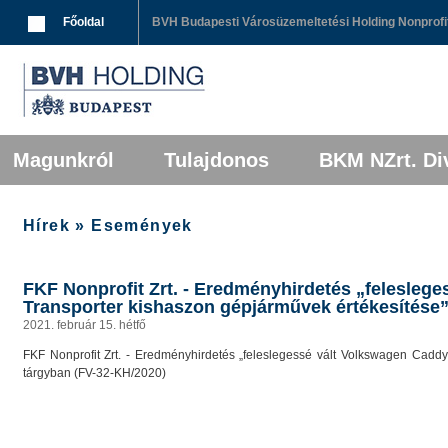
Breadcrumbs
Főoldal
BVH Budapesti Városüzemeltetési Holding Nonprofit
Főmenü
Tovább az elsődleges tartalomra
Tovább a másodlagos tartalomra
Magunkról
Tulajdonos
BKM NZrt. Div
Hírek » Események
FKF Nonprofit Zrt. - Eredményhirdetés „felesleg
Transporter kishaszon gépjárművek értékesítése”
2021. február 15. hétfő
FKF Nonprofit Zrt. - Eredményhirdetés „feleslegessé vált Volkswagen Caddy
tárgyban (FV-32-KH/2020)