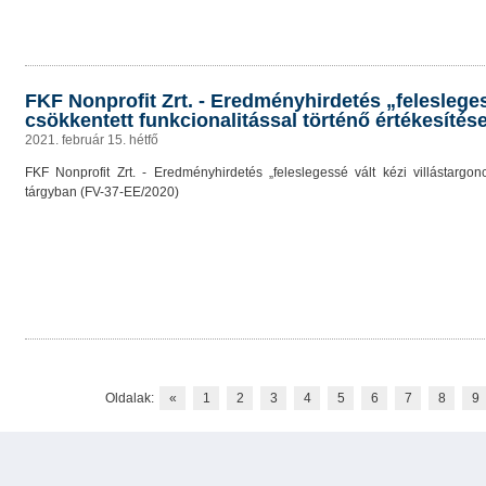
FKF Nonprofit Zrt. - Eredményhirdetés „felesleges
csökkentett funkcionalitással történő értékesítés
2021. február 15. hétfő
FKF Nonprofit Zrt. - Eredményhirdetés „feleslegessé vált kézi villástargonc
tárgyban (FV-37-EE/2020)
Oldalak:
«
1
2
3
4
5
6
7
8
9