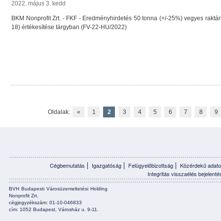
2022. május 3. kedd
BKM Nonprofit Zrt. - FKF - Eredményhirdetés 50 tonna (+/-25%) vegyes raktá
18) értékesítése tárgyban (FV-22-HU/2022)
Oldalak:
«
1
2
3
4
5
6
7
8
9
Cégbemutatás
Igazgatóság
Felügyelőbizottság
Közérdekű adato
Integritás visszaélés bejelenté
BVH Budapesti Városüzemeltetési Holding
Nonprofit Zrt.
cégjegyzékszám: 01-10-046833
cím: 1052 Budapest, Városház u. 9-11.